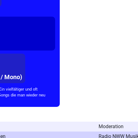
 / Mono)
n vielfältiger und oft
Songs die man wieder neu
Moderation
uen
Radio NWW Musik