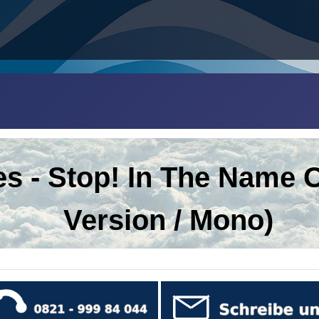
es
-
Stop! In The Name O
Version / Mono)