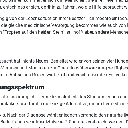
rund 30 Jahren kümmert er sich um Menschen, die ihre Tiere med
, entschloss er sich, dorthin zu fahren, wo die Hilfe gebraucht wi
ngig von der Lebenssituation ihrer Besitzer. "Ich möchte einfach
die gleiche medizinische Versorgung bekommen wie auch von Le
ein "Tropfen auf den heißen Stein" ist , hofft aber, andere Mensch
besucht hat, nichts Neues. Begleitet wird er von seinen vier Hu
Modulen und Monitoren zur Operationsüberwachung verfügt es üb
. Auf seinen Reisen wird er oft mit erschreckenden Fällen konfro
dlungsspektrum
Er hatte ursprünglich Tiermedizin studiert, das Studium jedoch a
aktikers war für ihn die einzige Alternative, um im tiermedizini
axis. Nach der Diagnose wählt er jedoch vorrangig den naturhe
edarf auch schulmedizinische Präparate verabreicht werden. Di