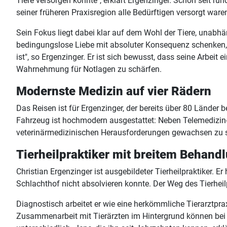
Tiere versorgen konnte", erklärt Ergenzinger. Schon seit 
seiner früheren Praxisregion alle Bedürftigen versorgt waren
Sein Fokus liegt dabei klar auf dem Wohl der Tiere, unabhä
bedingungslose Liebe mit absoluter Konsequenz schenken, 
ist", so Ergenzinger. Er ist sich bewusst, dass seine Arbeit 
Wahrnehmung für Notlagen zu schärfen.
Modernste Medizin auf vier Rädern
Das Reisen ist für Ergenzinger, der bereits über 80 Länder 
Fahrzeug ist hochmodern ausgestattet: Neben Telemedizin-
veterinärmedizinischen Herausforderungen gewachsen zu sein
Tierheilpraktiker mit breitem Behan
Christian Ergenzinger ist ausgebildeter Tierheilpraktiker. 
Schlachthof nicht absolvieren konnte. Der Weg des Tierheilpr
Diagnostisch arbeitet er wie eine herkömmliche Tierarztpr
Zusammenarbeit mit Tierärzten im Hintergrund können bei B