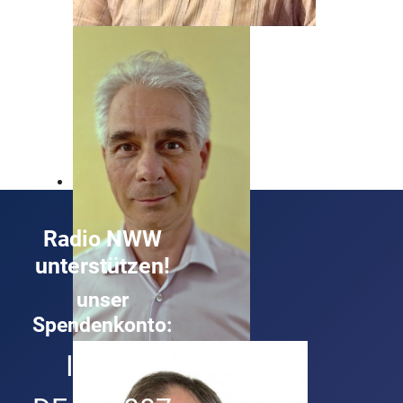
Beat Nyfeler
Unser Mann, wenn's um Rock geht!
Radio NWW
unterstützen!
unser
Spendenkonto:
Roland Buck
IBAN:
Technik und Musik ist sein Ding