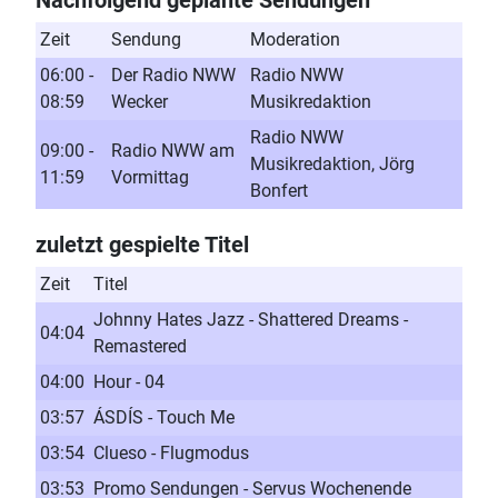
Zeit
Sendung
Moderation
06:00 -
Der Radio NWW
Radio NWW
08:59
Wecker
Musikredaktion
Radio NWW
09:00 -
Radio NWW am
Musikredaktion, Jörg
11:59
Vormittag
Bonfert
zuletzt gespielte Titel
Zeit
Titel
Johnny Hates Jazz - Shattered Dreams -
04:04
Remastered
04:00
Hour - 04
03:57
ÁSDÍS - Touch Me
03:54
Clueso - Flugmodus
03:53
Promo Sendungen - Servus Wochenende