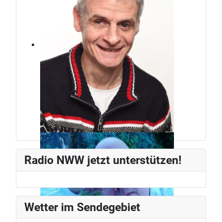
Jürg Weber
Radiomann, schon seit den frühen
Radio NWW jetzt unterstützen!
80ern.
Wetter im Sendegebiet