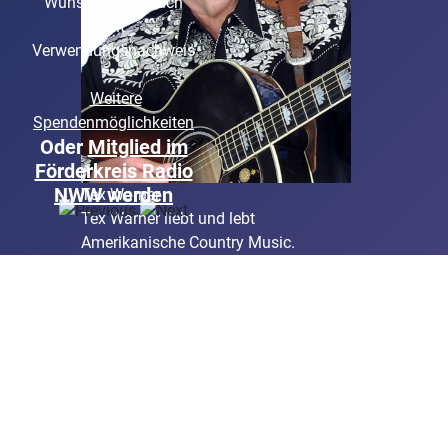
Wunsch gerne auch
mit
Verwendungsnachweis
Weitere
Spendenmöglichkeiten
Oder
Mitglied im
Förderkreis Radio
NWW werden
Tex Warner
Tex Warner liebt und lebt
Amerikanische Country Music.