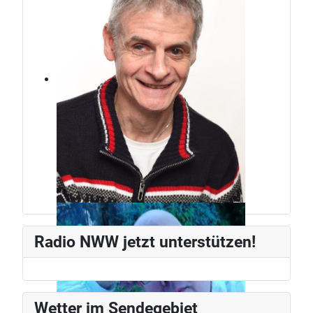
Jürg Weber
Radiomann, schon seit den frühen
Radio NWW jetzt unterstützen!
80ern.
Wetter im Sendegebiet