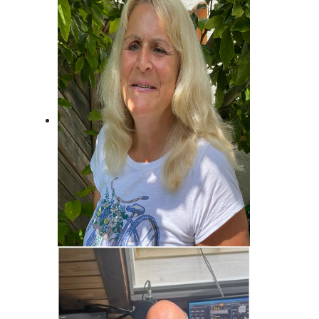
Jost Alpe
Unser Mann für die Charts!
Brigitte Habeck
Immer da, wo was los ist! Fränkisch
frech!