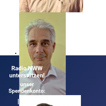
Beat Nyfeler
Unser Mann, wenn's um Rock geht!
Radio NWW
unterstützen!
unser
Spendenkonto:
Roland Buck
IBAN:
Technik und Musik ist sein Ding