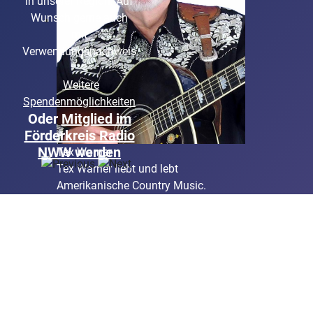
in unserer Region. Auf
Wunsch gerne auch
mit
Verwendungsnachweis
Weitere
Spendenmöglichkeiten
Oder
Mitglied im
Förderkreis Radio
NWW werden
Tex Warner
Tex Warner liebt und lebt
Amerikanische Country Music.