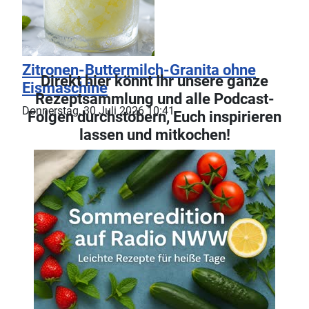
Zitronen-Buttermilch-Granita ohne
Direkt hier könnt Ihr unsere ganze
Eismaschine
Rezeptsammlung und alle Podcast-
Donnerstag, 30 Juli 2026 10:41
Folgen durchstöbern, Euch inspirieren
lassen und mitkochen!