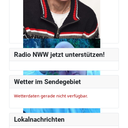
Jürg Weber
Radiomann, schon seit den frühen
Radio NWW jetzt unterstützen!
80ern.
Wetter im Sendegebiet
Wetterdaten gerade nicht verfügbar.
Lokalnachrichten