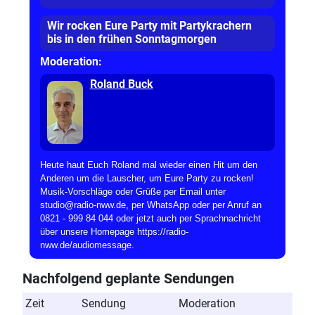
Wir rocken Eure Party mit Partykrachern
bis in den frühen Sonntagmorgen
Moderation:
Roland Buck
Heute haut Euch Roland mal wieder einen Hit um den
Anderen um die Lauscher, um Eure Party zu rocken!
Musik-Vorschläge oder Grüße per Email unter
studio@radio-nww.de, per WhatsApp oder per Anruf an
0821 - 999 84 044 oder jetzt auch per Sprachnachricht
über unsere Homepage https://radio-
nww.de/audiomessage.
Nachfolgend geplante Sendungen
Zeit
Sendung
Moderation