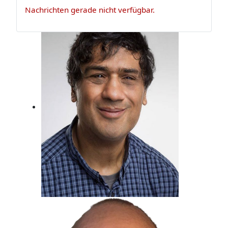
Nachrichten gerade nicht verfügbar.
Claus Appel
Er ist Musikexperte und Bassist, der
darf das!
Metin Gemril
Kindertraum erfüllt, Beim Radio
gelandet.