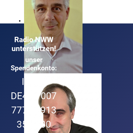
Radio NWW
unterstützen!
unser
Spendenkonto:
Roland Buck
IBAN:
Technik und Musik ist sein Ding
DE49 1007
7777 0913
3513 00