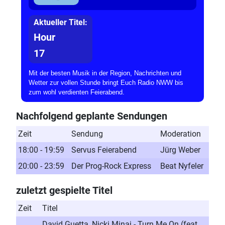
Aktueller Titel:
Hour
17
Mit der besten Musik in der Region, Nachrichten und
Wetter zur vollen Stunde bringt Euch Radio NWW bis
zum wohl verdienten Feierabend.
Nachfolgend geplante Sendungen
Zeit
Sendung
Moderation
18:00 - 19:59
Servus Feierabend
Jürg Weber
20:00 - 23:59
Der Prog-Rock Express
Beat Nyfeler
zuletzt gespielte Titel
Zeit
Titel
David Guetta, Nicki Minaj - Turn Me On (feat.