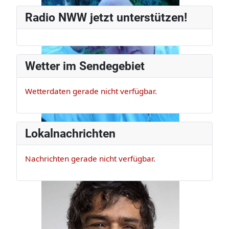
Radiomann, schon seit den frühen
Radio NWW jetzt unterstützen!
80ern.
Wetter im Sendegebiet
Wetterdaten gerade nicht verfügbar.
Lokalnachrichten
Nachrichten gerade nicht verfügbar.
Claus Appel
Er ist Musikexperte und Bassist, der
darf das!