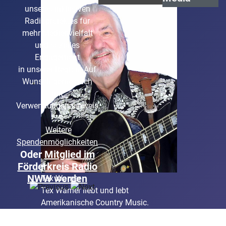
Stefan Unterstraßer
unseres inklusiven
Seit seiner Kindheit begeisterter
Radioprojektes für
Radiohörer und seit vielen Jahren
mehr Medienvielfalt
selbst "RADIOAKTIV"
und soziales
Engagement
in unserer Region. Auf
Wunsch gerne auch
mit
Verwendungsnachweis
Weitere
Spendenmöglichkeiten
Oder
Mitglied im
Förderkreis Radio
NWW werden
Tex Warner
Tex Warner liebt und lebt
Amerikanische Country Music.