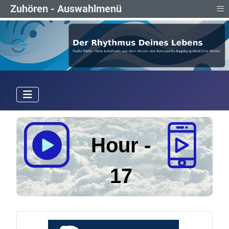
≡
Zuhören - Auswahlmenü
Hour
-
17