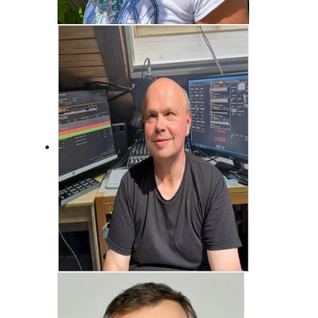
Brigitte Habeck
Immer da, wo was los ist! Fränkisch
frech!
Jörg Bonfert
Der wird wohl nie erwachsen ... Will er
auch gar nicht!