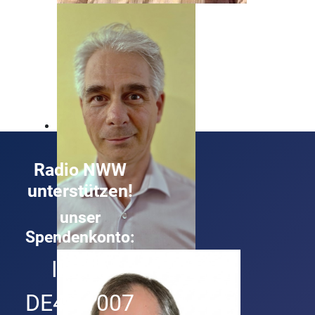
Beat Nyfeler
Unser Mann, wenn's um Rock geht!
Radio NWW
unterstützen!
unser
Spendenkonto:
Roland Buck
IBAN:
Technik und Musik ist sein Ding
DE49 1007