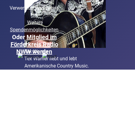
mit
Verwendungsnachweis
Weitere
Spendenmöglichkeiten
Oder
Mitglied im
Förderkreis Radio
NWW werden
Tex Warner
Tex Warner liebt und lebt
Amerikanische Country Music.