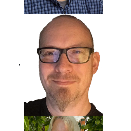
Metin Gemril
Kindertraum erfüllt, Beim Radio
gelandet.
Jost Alpe
Unser Mann für die Charts!