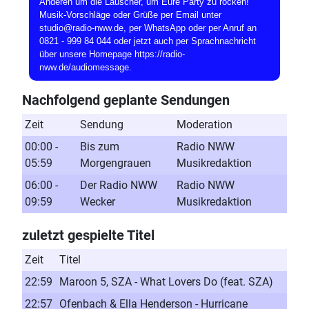
Anderen um die Lauscher, um Eure Party zu rocken!
Musik-Vorschläge oder Grüße per Email unter
studio@radio-nww.de, per WhatsApp oder per Anruf an
0821 - 999 84 044 oder jetzt auch per Sprachnachricht
über unsere Homepage https://radio-
nww.de/audiomessage.
Nachfolgend geplante Sendungen
Zeit
Sendung
Moderation
00:00 -
Bis zum
Radio NWW
05:59
Morgengrauen
Musikredaktion
06:00 -
Der Radio NWW
Radio NWW
09:59
Wecker
Musikredaktion
zuletzt gespielte Titel
Zeit
Titel
22:59
Maroon 5, SZA - What Lovers Do (feat. SZA)
22:57
Ofenbach & Ella Henderson - Hurricane