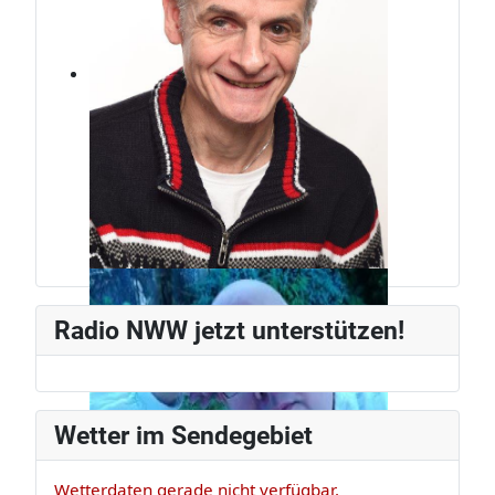
Jürg Weber
Radiomann, schon seit den frühen
Radio NWW jetzt unterstützen!
80ern.
Wetter im Sendegebiet
Wetterdaten gerade nicht verfügbar.