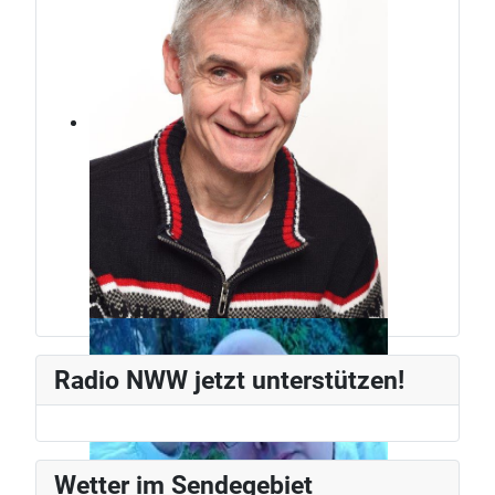
Jürg Weber
Radiomann, schon seit den frühen
Radio NWW jetzt unterstützen!
80ern.
Wetter im Sendegebiet