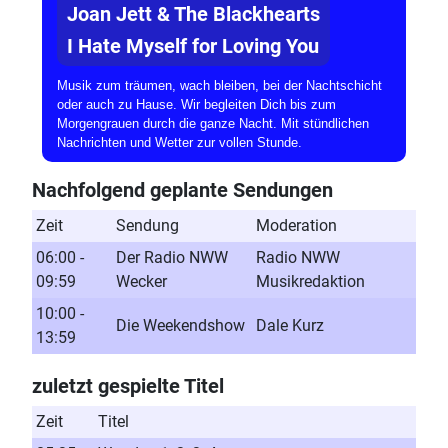
Joan Jett & The Blackhearts
I Hate Myself for Loving You
Musik zum träumen, wach bleiben, bei der Nachtschicht
oder auch zu Hause. Wir begleiten Dich bis zum
Morgengrauen durch die ganze Nacht. Mit stündlichen
Nachrichten und Wetter zur vollen Stunde.
Nachfolgend geplante Sendungen
Zeit
Sendung
Moderation
06:00 -
Der Radio NWW
Radio NWW
09:59
Wecker
Musikredaktion
10:00 -
Die Weekendshow
Dale Kurz
13:59
zuletzt gespielte Titel
Zeit
Titel