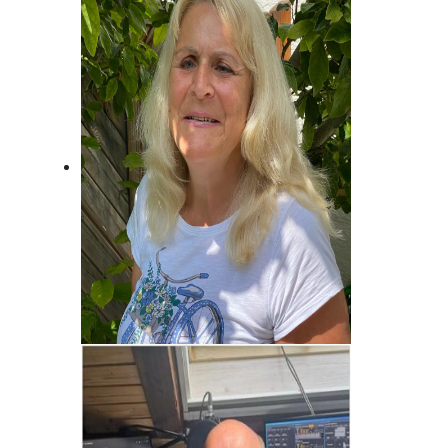
Jost Alpe
Unser Mann für die Charts!
Brigitte Habeck
Immer da, wo was los ist! Fränkisch
frech!