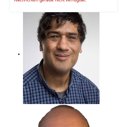
Claus Appel
Er ist Musikexperte und Bassist, der
darf das!
Metin Gemril
Kindertraum erfüllt, Beim Radio
gelandet.