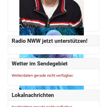
Jürg Weber
Radiomann, schon seit den frühen
Radio NWW jetzt unterstützen!
80ern.
Wetter im Sendegebiet
Wetterdaten gerade nicht verfügbar.
Lokalnachrichten
Nachrichten gerade nicht verfügbar.