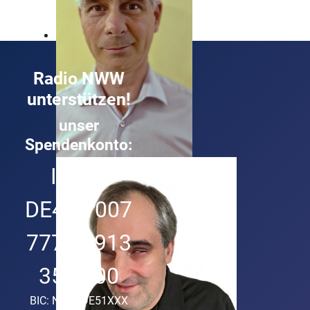
Radio NWW
unterstützen!
unser
Spendenkonto:
Roland Buck
IBAN:
Technik und Musik ist sein Ding
DE49 1007
7777 0913
3513 00
BIC: NORSDE51XXX