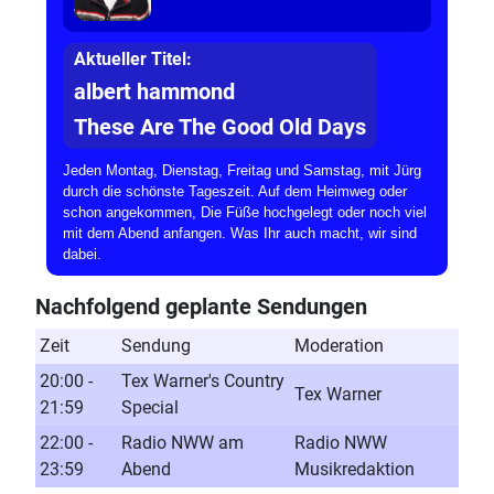
Aktueller Titel:
albert hammond
These Are The Good Old Days
Jeden Montag, Dienstag, Freitag und Samstag, mit Jürg
durch die schönste Tageszeit. Auf dem Heimweg oder
schon angekommen, Die Füße hochgelegt oder noch viel
mit dem Abend anfangen. Was Ihr auch macht, wir sind
dabei.
Nachfolgend geplante Sendungen
Zeit
Sendung
Moderation
20:00 -
Tex Warner's Country
Tex Warner
21:59
Special
22:00 -
Radio NWW am
Radio NWW
23:59
Abend
Musikredaktion