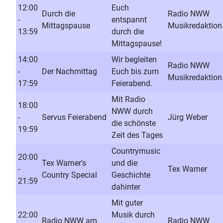
12:00
Euch
Durch die
Radio NWW
-
entspannt
Mittagspause
Musikredaktion
13:59
durch die
Mittagspause!
14:00
Wir begleiten
Radio NWW
-
Der Nachmittag
Euch bis zum
Musikredaktion
17:59
Feierabend.
Mit Radio
18:00
NWW durch
-
Servus Feierabend
Jürg Weber
die schönste
19:59
Zeit des Tages
Countrymusic
20:00
Tex Warner's
und die
-
Tex Warner
Country Special
Geschichte
21:59
dahinter
Mit guter
22:00
Musik durch
Radio NWW am
Radio NWW