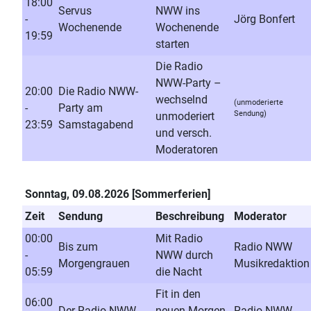
18:00
Servus
NWW ins
-
Jörg Bonfert
Wochenende
Wochenende
19:59
starten
Die Radio
NWW-Party –
20:00
Die Radio NWW-
wechselnd
(unmoderierte
-
Party am
Sendung)
unmoderiert
23:59
Samstagabend
und versch.
Moderatoren
Sonntag, 09.08.2026 [Sommerferien]
Zeit
Sendung
Beschreibung
Moderator
00:00
Mit Radio
Bis zum
Radio NWW
-
NWW durch
Morgengrauen
Musikredaktion
05:59
die Nacht
Fit in den
06:00
Der Radio NWW
neuen Morgen
Radio NWW