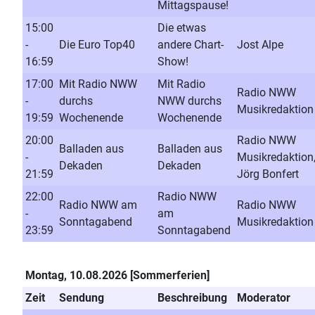
Mittagspause!
15:00
Die etwas
-
Die Euro Top40
andere Chart-
Jost Alpe
16:59
Show!
17:00
Mit Radio NWW
Mit Radio
Radio NWW
-
durchs
NWW durchs
Musikredaktion
19:59
Wochenende
Wochenende
20:00
Radio NWW
Balladen aus
Balladen aus
-
Musikredaktion
Dekaden
Dekaden
21:59
Jörg Bonfert
22:00
Radio NWW
Radio NWW am
Radio NWW
-
am
Sonntagabend
Musikredaktion
23:59
Sonntagabend
Montag, 10.08.2026 [Sommerferien]
Zeit
Sendung
Beschreibung
Moderator