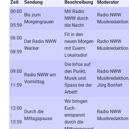
Zeit
Sendung
Beschreibung
Moderator
00:00
Mit Radio
Bis zum
Radio NWW
-
NWW durch
Morgengrauen
Musikredaktion
05:59
die Nacht
Fit in den
06:00
Der Radio NWW
neuen Morgen
Radio NWW
-
Wecker
mit Euerm
Musikredaktion
08:59
Lokalradio!
Die Infos auf
09:00
den Punkt,
Radio NWW
Radio NWW am
-
Musik und
Musikredaktion
Vormittag
11:59
Spass bei der
Jörg Bonfert
Arbeit!
Wir bringen
12:00
Euch
Durch die
Radio NWW
-
entspannt
Mittagspause
Musikredaktion
13:59
durch die
Mittagspause!