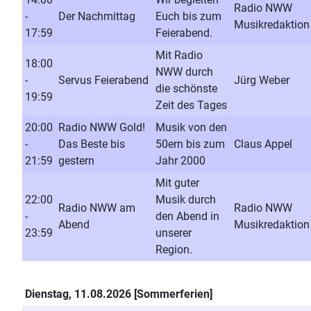
Radio NWW
-
Der Nachmittag
Euch bis zum
Musikredaktion
17:59
Feierabend.
Mit Radio
18:00
NWW durch
-
Servus Feierabend
Jürg Weber
die schönste
19:59
Zeit des Tages
20:00
Radio NWW Gold!
Musik von den
-
Das Beste bis
50ern bis zum
Claus Appel
21:59
gestern
Jahr 2000
Mit guter
22:00
Musik durch
Radio NWW am
Radio NWW
-
den Abend in
Abend
Musikredaktion
23:59
unserer
Region.
Dienstag, 11.08.2026 [Sommerferien]