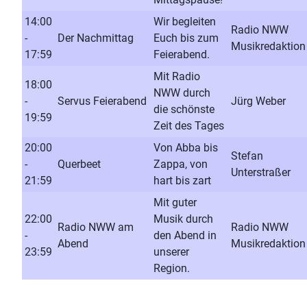
14:00
Wir begleiten
Radio NWW
-
Der Nachmittag
Euch bis zum
Musikredaktion
17:59
Feierabend.
Mit Radio
18:00
NWW durch
-
Servus Feierabend
Jürg Weber
die schönste
19:59
Zeit des Tages
20:00
Von Abba bis
Stefan
-
Querbeet
Zappa, von
Unterstraßer
21:59
hart bis zart
Mit guter
22:00
Musik durch
Radio NWW am
Radio NWW
-
den Abend in
Abend
Musikredaktion
23:59
unserer
Region.