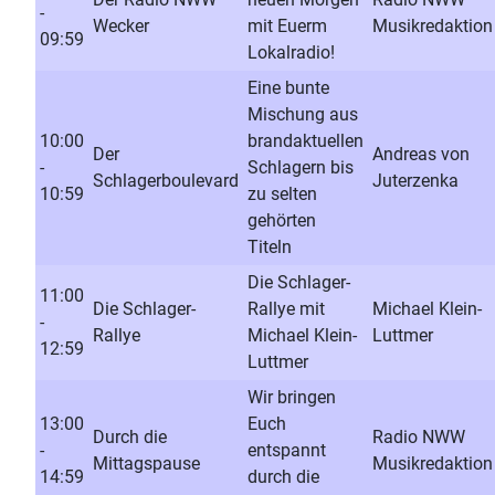
-
Wecker
mit Euerm
Musikredaktion
09:59
Lokalradio!
Eine bunte
Mischung aus
10:00
brandaktuellen
Der
Andreas von
-
Schlagern bis
Schlagerboulevard
Juterzenka
10:59
zu selten
gehörten
Titeln
Die Schlager-
11:00
Die Schlager-
Rallye mit
Michael Klein-
-
Rallye
Michael Klein-
Luttmer
12:59
Luttmer
Wir bringen
13:00
Euch
Durch die
Radio NWW
-
entspannt
Mittagspause
Musikredaktion
14:59
durch die