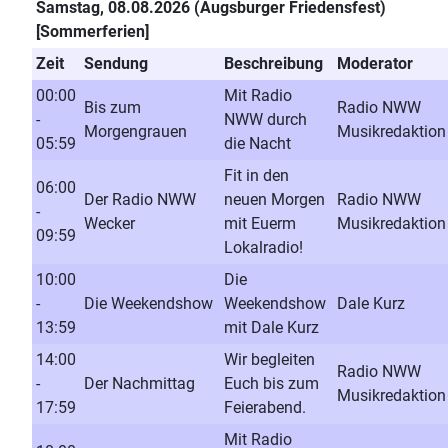
Samstag, 08.08.2026 (Augsburger Friedensfest)
[Sommerferien]
Zeit
Sendung
Beschreibung
Moderator
00:00
Mit Radio
Bis zum
Radio NWW
-
NWW durch
Morgengrauen
Musikredaktion
05:59
die Nacht
Fit in den
06:00
Der Radio NWW
neuen Morgen
Radio NWW
-
Wecker
mit Euerm
Musikredaktion
09:59
Lokalradio!
10:00
Die
-
Die Weekendshow
Weekendshow
Dale Kurz
13:59
mit Dale Kurz
14:00
Wir begleiten
Radio NWW
-
Der Nachmittag
Euch bis zum
Musikredaktion
17:59
Feierabend.
Mit Radio