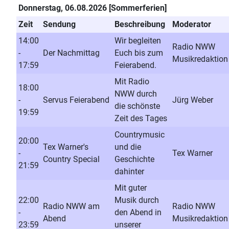
Donnerstag, 06.08.2026 [Sommerferien]
Zeit
Sendung
Beschreibung
Moderator
14:00
Wir begleiten
Radio NWW
-
Der Nachmittag
Euch bis zum
Musikredaktion
17:59
Feierabend.
Mit Radio
18:00
NWW durch
-
Servus Feierabend
Jürg Weber
die schönste
19:59
Zeit des Tages
Countrymusic
20:00
Tex Warner's
und die
-
Tex Warner
Country Special
Geschichte
21:59
dahinter
Mit guter
22:00
Musik durch
Radio NWW am
Radio NWW
-
den Abend in
Abend
Musikredaktion
23:59
unserer