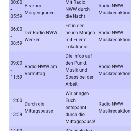
00:00
Mit Radio
Bis zum
Radio NWW
-
NWW durch
Morgengrauen
Musikredaktion
05:59
die Nacht
Fit in den
06:00
Der Radio NWW
neuen Morgen
Radio NWW
-
Wecker
mit Euerm
Musikredaktion
08:59
Lokalradio!
Die Infos auf
09:00
den Punkt,
Radio NWW am
Radio NWW
-
Musik und
Vormittag
Musikredaktion
11:59
Spass bei der
Arbeit!
Wir bringen
12:00
Euch
Durch die
Radio NWW
-
entspannt
Mittagspause
Musikredaktion
13:59
durch die
Mittagspause!
14:00
Wir begleiten