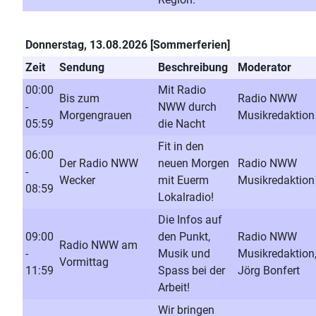
Donnerstag, 13.08.2026 [Sommerferien]
Zeit
Sendung
Beschreibung
Moderator
00:00
Mit Radio
Bis zum
Radio NWW
-
NWW durch
Morgengrauen
Musikredaktion
05:59
die Nacht
Fit in den
06:00
Der Radio NWW
neuen Morgen
Radio NWW
-
Wecker
mit Euerm
Musikredaktion
08:59
Lokalradio!
Die Infos auf
09:00
den Punkt,
Radio NWW
Radio NWW am
-
Musik und
Musikredaktion
Vormittag
11:59
Spass bei der
Jörg Bonfert
Arbeit!
Wir bringen