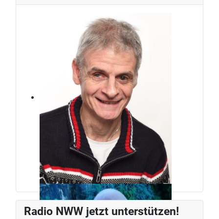
Jürg Weber
Radiomann, schon seit den frühen
Radio NWW jetzt unterstützen!
80ern.