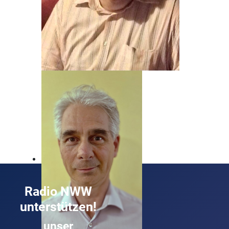
Beat Nyfeler
Unser Mann, wenn's um Rock geht!
Radio NWW
unterstützen!
unser