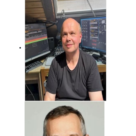
Immer da, wo was los ist! Fränkisch
frech!
Jörg Bonfert
Der wird wohl nie erwachsen ... Will er
auch gar nicht!