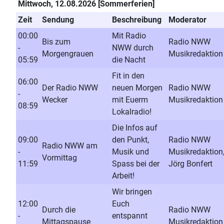
Mittwoch, 12.08.2026 [Sommerferien]
Zeit
Sendung
Beschreibung
Moderator
00:00
Mit Radio
Bis zum
Radio NWW
-
NWW durch
Morgengrauen
Musikredaktion
05:59
die Nacht
Fit in den
06:00
Der Radio NWW
neuen Morgen
Radio NWW
-
Wecker
mit Euerm
Musikredaktion
08:59
Lokalradio!
Die Infos auf
09:00
den Punkt,
Radio NWW
Radio NWW am
-
Musik und
Musikredaktion
Vormittag
11:59
Spass bei der
Jörg Bonfert
Arbeit!
Wir bringen
12:00
Euch
Durch die
Radio NWW
-
entspannt
Mittagspause
Musikredaktion