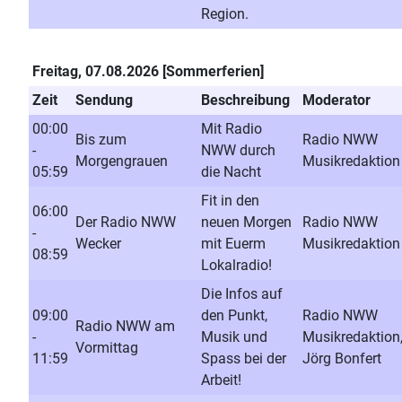
Region.
Freitag, 07.08.2026 [Sommerferien]
Zeit
Sendung
Beschreibung
Moderator
00:00
Mit Radio
Bis zum
Radio NWW
-
NWW durch
Morgengrauen
Musikredaktion
05:59
die Nacht
Fit in den
06:00
Der Radio NWW
neuen Morgen
Radio NWW
-
Wecker
mit Euerm
Musikredaktion
08:59
Lokalradio!
Die Infos auf
09:00
den Punkt,
Radio NWW
Radio NWW am
-
Musik und
Musikredaktion
Vormittag
11:59
Spass bei der
Jörg Bonfert
Arbeit!