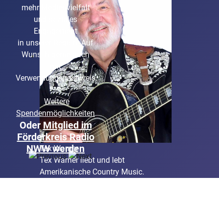
Radiohörer und seit vielen Jahren
mehr Medienvielfalt
selbst "RADIOAKTIV"
und soziales
Engagement
in unserer Region. Auf
Wunsch gerne auch
mit
Verwendungsnachweis
Weitere
Spendenmöglichkeiten
Oder
Mitglied im
Förderkreis Radio
NWW werden
Tex Warner
Tex Warner liebt und lebt
Amerikanische Country Music.