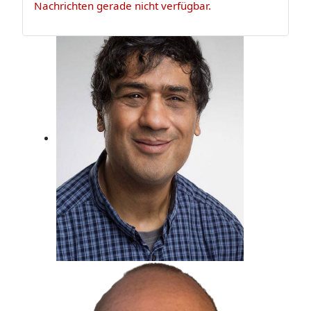
Nachrichten gerade nicht verfügbar.
Claus Appel
Er ist Musikexperte und Bassist, der
darf das!
Metin Gemril
Kindertraum erfüllt, Beim Radio
gelandet.