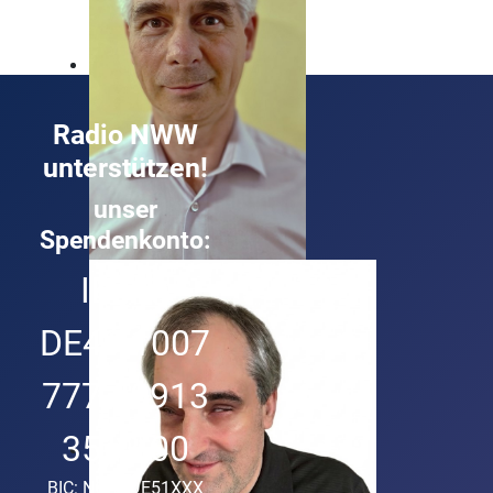
Radio NWW
unterstützen!
unser
Spendenkonto:
Roland Buck
IBAN:
Technik und Musik ist sein Ding
DE49 1007
7777 0913
3513 00
BIC: NORSDE51XXX