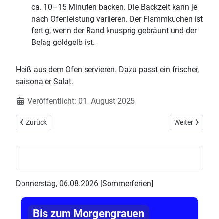
ca. 10–15 Minuten backen. Die Backzeit kann je
nach Ofenleistung variieren. Der Flammkuchen ist
fertig, wenn der Rand knusprig gebräunt und der
Belag goldgelb ist.
Heiß aus dem Ofen servieren. Dazu passt ein frischer,
saisonaler Salat.
Details
Veröffentlicht: 01. August 2025
Vorheriger Beitrag: Blitzschnelle Pfifferling-Gnocchi-Pfanne mit 
Nächster Beit
Zurück
Weiter
Donnerstag, 06.08.2026 [Sommerferien]
Bis zum Morgengrauen