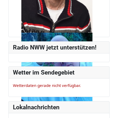
Jürg Weber
Radiomann, schon seit den frühen
Radio NWW jetzt unterstützen!
80ern.
Wetter im Sendegebiet
Wetterdaten gerade nicht verfügbar.
Lokalnachrichten