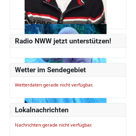
Jürg Weber
Radiomann, schon seit den frühen
Radio NWW jetzt unterstützen!
80ern.
Wetter im Sendegebiet
Wetterdaten gerade nicht verfügbar.
Lokalnachrichten
Nachrichten gerade nicht verfügbar.
Claus Appel