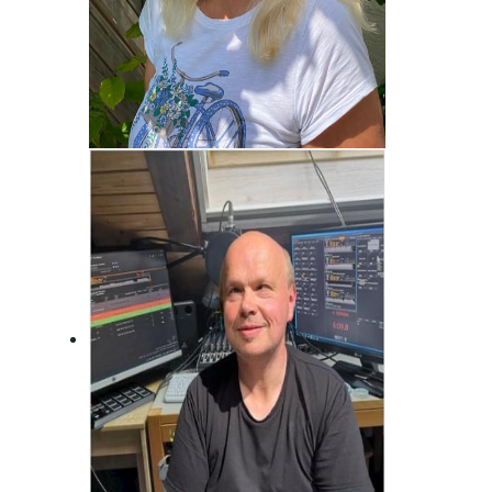
Brigitte Habeck
Immer da, wo was los ist! Fränkisch
frech!