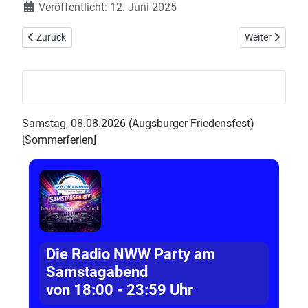
Details
Veröffentlicht: 12. Juni 2025
Vorheriger Beitrag: Jambalaya mit Hähnchen, Chorizo, Garnelen 
Nächster Beitra
Zurück
Weiter
Samstag, 08.08.2026 (Augsburger Friedensfest)
[Sommerferien]
Die Radio NWW Party am
Samstagabend
von 18:00 - 23:59 Uhr