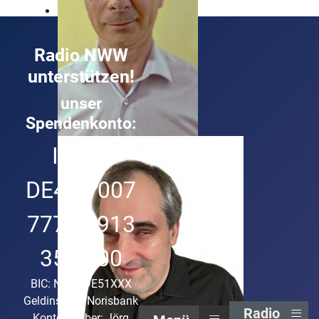
Radio NWW
unterstützen!
unser
Spendenkonto:
Roland Buck
IBAN:
Technik und Musik ist sein Ding
DE49 1007
7777 0913
3513 00
BIC: NORSDE51XXX
Geldinstitut: Norisbank
≡
Radio
≡
Kontoinhaber: Jörg