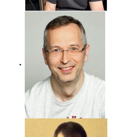
Jörg Bonfert
Der wird wohl nie erwachsen ... Will er
auch gar nicht!
Andreas von Juterzenka
Unser Mann für Deutsche Musik und
Schlager.