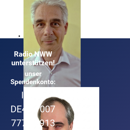
Radio NWW
unterstützen!
unser
Spendenkonto:
Roland Buck
IBAN:
Technik und Musik ist sein Ding
DE49 1007
7777 0913