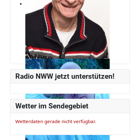
Jürg Weber
Radiomann, schon seit den frühen
Radio NWW jetzt unterstützen!
80ern.
Wetter im Sendegebiet
Wetterdaten gerade nicht verfügbar.