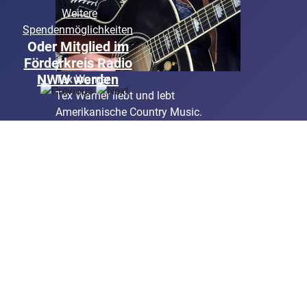
Weitere
Spendenmöglichkeiten
Oder
Mitglied im
Förderkreis Radio
NWW werden
Tex Warner
Tex Warner liebt und lebt
Amerikanische Country Music.