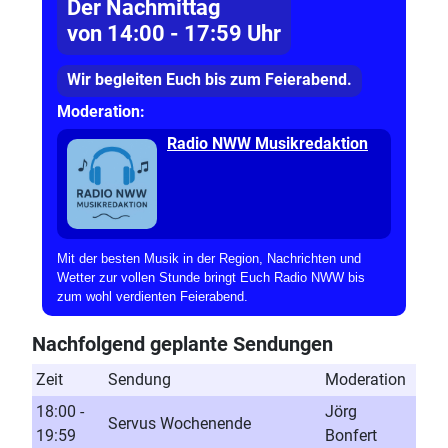
Der Nachmittag
von 14:00 - 17:59 Uhr
Wir begleiten Euch bis zum Feierabend.
Moderation:
Radio NWW Musikredaktion
Mit der besten Musik in der Region, Nachrichten und
Wetter zur vollen Stunde bringt Euch Radio NWW bis
zum wohl verdienten Feierabend.
Nachfolgend geplante Sendungen
Zeit
Sendung
Moderation
18:00 -
Jörg
Servus Wochenende
19:59
Bonfert